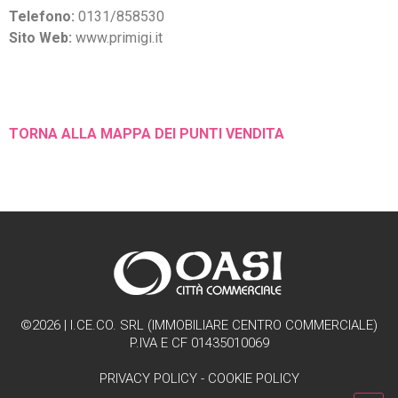
Telefono:
0131/858530
Sito Web:
www.primigi.it
TORNA ALLA MAPPA DEI PUNTI VENDITA
©2026 | I.CE.CO. SRL (IMMOBILIARE CENTRO COMMERCIALE)
P.IVA E CF 01435010069
PRIVACY POLICY
-
COOKIE POLICY