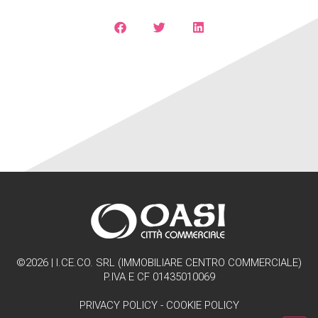
©2026 | I.CE.CO. SRL (IMMOBILIARE CENTRO COMMERCIALE)
P.IVA E CF 01435010069
PRIVACY POLICY
-
COOKIE POLICY