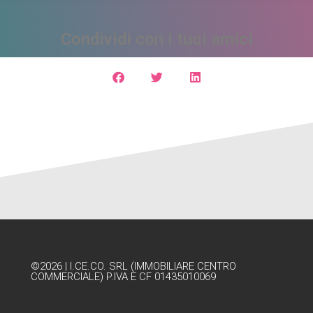
Condividi con i tuoi amici
©2026 | I.CE.CO. SRL (IMMOBILIARE CENTRO
COMMERCIALE) P.IVA E CF 01435010069