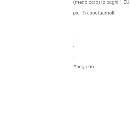
(meno caro) lo paghi 1 EUR
più! Ti aspettiamo!!!
.
.
.
.
#negozio