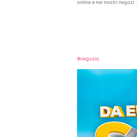
online e nei nostri negozi
.
.
.
.
#negozio