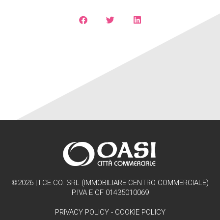
©2026 | I.CE.CO. SRL (IMMOBILIARE CENTRO COMMERCIALE)
P.IVA E CF 01435010069
PRIVACY POLICY
-
COOKIE POLICY