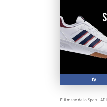
E’ il mese dello Sport | A