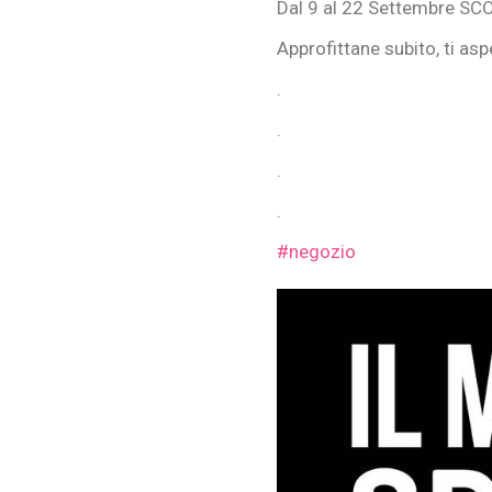
Dal 9 al 22 Settembre SCO
Approfittane subito, ti as
.
.
.
.
#negozio