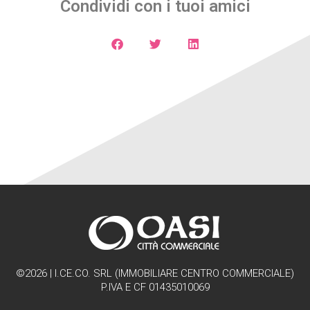
Condividi con i tuoi amici
©2026 | I.CE.CO. SRL (IMMOBILIARE CENTRO COMMERCIALE)
P.IVA E CF 01435010069