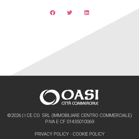
©2026 | I.CE.CO. SRL (IMMOBILIARE CENTRO COMMERCIALE)
P.IVA E CF 01435010069
PRIVACY POLICY
-
COOKIE POLICY