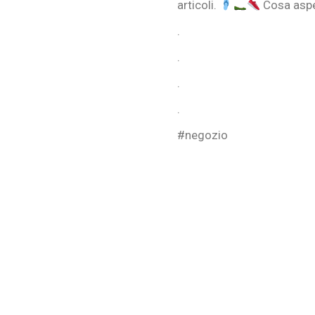
articoli.
Cosa aspet
.
.
.
.
#negozio