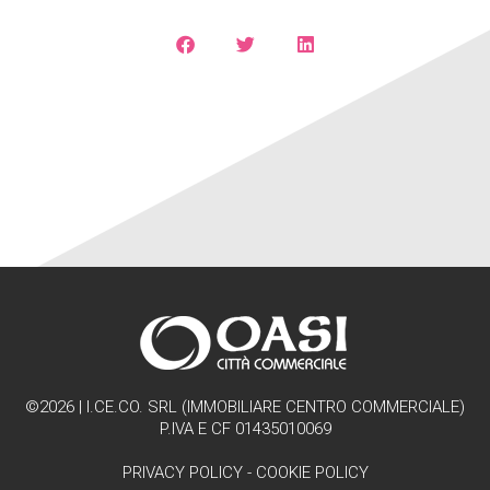
©2026 | I.CE.CO. SRL (IMMOBILIARE CENTRO COMMERCIALE)
P.IVA E CF 01435010069
PRIVACY POLICY
-
COOKIE POLICY