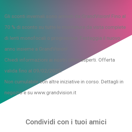
Gli sconti invernali sono arrivati da GrandVision! Fino al
70 % di sconto su tutte le montature da vista complete
di lenti monofocali o progressive. Festeggia il nuovo
anno insieme a GrandVision!
Chiedi informazioni ai nostri ottici esperti. Offerta
valida fino al 09/02/2022.
Non cumulabile con altre iniziative in corso. Dettagli in
negozio e su www.grandvision.it
Condividi con i tuoi amici