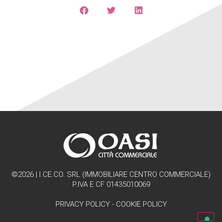
©2026 | I.CE.CO. SRL (IMMOBILIARE CENTRO COMMERCIALE)
P.IVA E CF 01435010069
PRIVACY POLICY
-
COOKIE POLICY