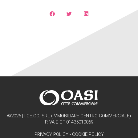
©2026 | I.CE.CO. SRL (IMMOBILIARE CENTRO COMMERCIALE)
P.IVA E CF 01435010069
PRIVACY POLICY
-
COOKIE POLICY