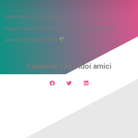
SHOPPING ECOFRIENDLY
Riduci l’utilizzo di plastica monouso e privilegia
alternative riutilizzabili!
Condividi con i tuoi amici