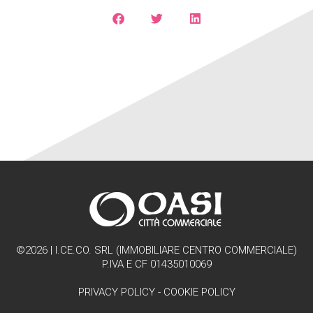
©2026 | I.CE.CO. SRL (IMMOBILIARE CENTRO COMMERCIALE)
P.IVA E CF 01435010069
PRIVACY POLICY
-
COOKIE POLICY