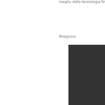
meglio della tecnologia fi
.
.
.
#negozio