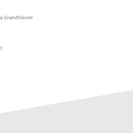
 da GrandVision!
t